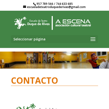
957 789 566 / 744 633 685
escueladeteatroduquederivas@gmail.com
Seleccionar página
CONTACTO